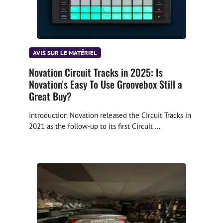
Épisode 15 – Signe d’espoir – Ryan Key de 
Yellowcard
3 mai 2024 •
AVIS SUR LE MATÉRIEL
Yellowcard s'est séparé du groupe en 2016 après son dixième album studio, son leader Ryan Key poursuivant une carrière solo. … Read more
Novation Circuit Tracks in 2025: Is
Novation’s Easy To Use Groovebox Still a
Great Buy?
Introduction Novation released the Circuit Tracks in
2021 as the follow-up to its first Circuit …
Épisode 14 – « Mauvaise femme » – 
Paloma Faith
27 février 2024 •
REMARQUE : Cet épisode a été enregistré sur Zoom au lieu de notre option d'enregistrement traditionnelle, Riverside. Veuillez excuser les éventuels problèmes audio qui pourraient survenir… Read more