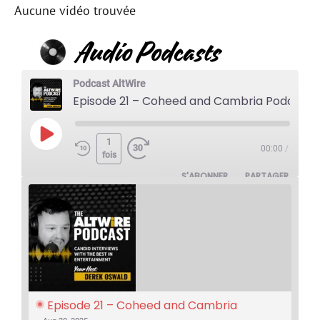
Aucune vidéo trouvée
Podcast AltWire
Episode 21 – Coheed and Cambria Podcast: An Intimate and Honest Conversation with Josh Eppard – 2025 Tour, Good A
Lire
1
00:00
/
fois
l'épisode
S'ABONNER
PARTAGER
Episode 21 – Coheed and Cambria 
Podcast: An Intimate and Honest 