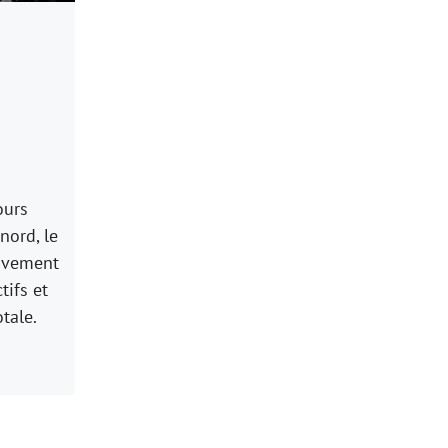
ours
nord, le
uvement
tifs et
tale.