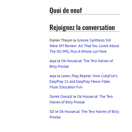
Quoi de neuf
Rejoignez la conversation
Daniel Thouin
le
Groove Synthesis 3rd
Wave 8M Review: All That You Loved About
The OG PPG, Plus A Whole Lot More
asya
le
Ok Housecat: The Two Halves of
Billy Prosise
asya
le
Learn, Play, Repeat: How CubyFun’s
EasyPlay 1S and EasyPlay Meow Make
Music Education Fun
Derek Oswald
le
Ok Housecat: The Two
Halves of Billy Prosise
SD
le
Ok Housecat: The Two Halves of Billy
Prosise