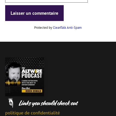
web
Protected by
CleanTalk Anti-Spam
politique de confidentialité