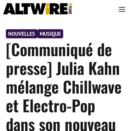
Aller
M
au
contenu
NOUVELLES
MUSIQUE
[Communiqué de
presse] Julia Kahn
mélange Chillwave
et Electro-Pop
dans son nouveau