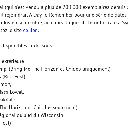
al (qui s'est vendu à plus de 200 000 exemplaires depuis 
il rejoindrait A Day To Remember pour une série de dates
odos en septembre, au cours duquel ils feront escale à Syra
tez le site
ce lien
.
 disponibles ci-dessous :
 extérieure
Amp. (Bring Me The Horizon et Chidos uniquement)
(Riot Fest)
rmory
ass Lowell
Oakdale
 The Horizon et Chiodos seulement)
régional du sud du Wisconsin
Fest)