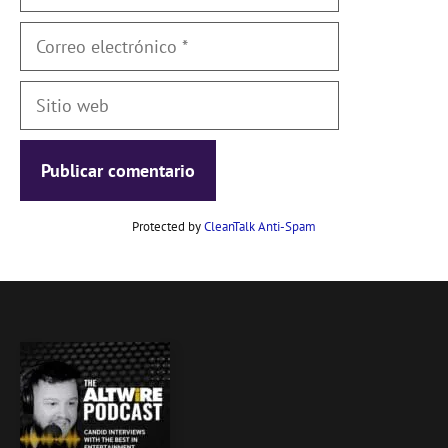
Correo
electrónico
Sitio
web
Protected by
CleanTalk Anti-Spam