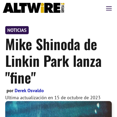
Saltar
M
al
contenido
NOTICIAS
Mike Shinoda de
Linkin Park lanza
"fine"
por
Derek Osvaldo
Ultima actualización en
15 de octubre de 2023