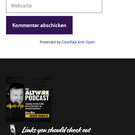
Webseite
Protected by
CleanTalk Anti-Spam