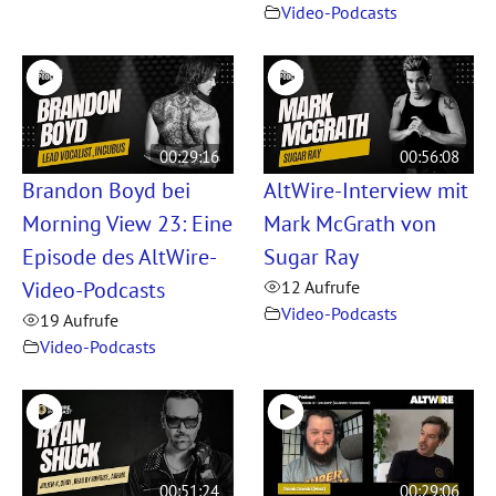
Video-Podcasts
00:29:16
00:56:08
Brandon Boyd bei
AltWire-Interview mit
Morning View 23: Eine
Mark McGrath von
Episode des AltWire-
Sugar Ray
Video-Podcasts
12 Aufrufe
Video-Podcasts
19 Aufrufe
Video-Podcasts
00:51:24
00:29:06