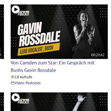
9
00:20:42
Von Camden zum Star: Ein Gespräch mit
Bushs Gavin Rossdale
18 Aufrufe
Video-Podcasts