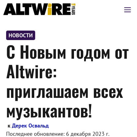
Перейти
М
к
содержимому
НОВОСТИ
С Новым годом от
Altwire:
приглашаем всех
музыкантов!
к
Дерек Освальд
Последнее обновление:
6 декабря 2023 г.