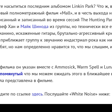
те насытиться последним альбомом Linkin Park? Что ж, 
ервый полнометражный фильм «Mall», и в честь выхода 
исанный и записанный во время сессий The Hunting Part
озеф Хан и
Майк Шинода
из группы, но технически все 
анино, искаженные гитары, брутально-агрессивный кр
й приближает группу к звучанию индастриал-рока как н
ебят, но нам определенно нравится то, что мы слышим,
фильма он указан вместе с Ammosick, Warm Spell и Lun
упомянутый
что мы можем ожидать этого в ближайшее в
ла представлена в фильме.
йдите по ссылке
здесь
. Послушайте «White Noise» ниже: