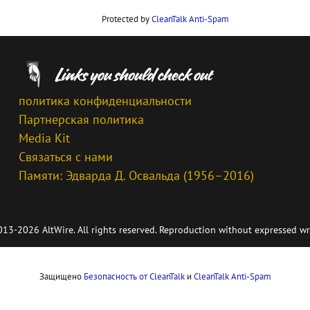
Protected by
CleanTalk Anti-Spam
политика конфиденциальности
Партнерская политика
Media Kit
Связаться с нами
Памяти: Эдварда Д. Освальда (1956–2016)
13-2026 AltWire. All rights reserved. Reproduction without expressed wr
Защищено
Безопасность от CleanTalk
и
CleanTalk Anti-Spam