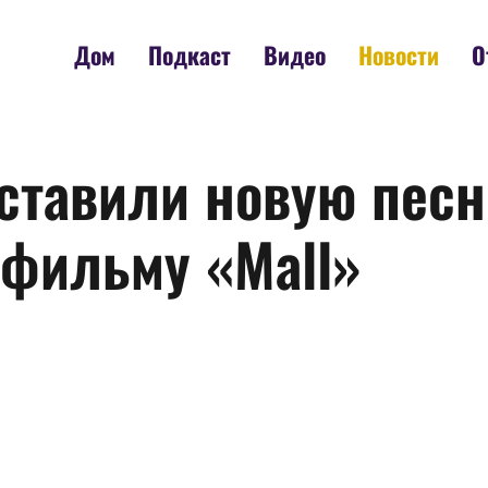
Дом
Подкаст
Видео
Новости
О
дставили новую песн
 фильму «Mall»