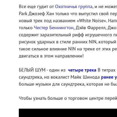
Все еще гудит от
Охотничья группа
, и не може
Park Джозеф Хан только что выпустил свой п
новый трек под названием «White Noise». Нап
только
Честер Беннингтон
, Дэйв Фаррелл, Дж
содержит заразительный рифф игрушечного пи
рисунок ударных в стиле ранних NIN, которы
такое сильное влияние NIN на треке от этих р
двигаться в этом направлении!
БЕЛЫЙ ШУМ - один из
четыре трека
В титрах 
саундтрека, но вокалист Майк Шинода
ранее 
больше музыки для саундтрека, которая не бы
Чтобы узнать больше о торговом центре пере