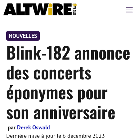
Aller
M
au
contenu
NOUVELLES
Blink-182 annonce
des concerts
éponymes pour
son anniversaire
par
Derek Oswald
Dernière mise à jour le
6 décembre 2023