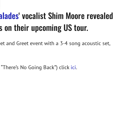
alades
‘ vocalist Shim Moore revealed
es on their upcoming US tour.
eet and Greet event with a 3-4 song acoustic set,
 “There’s No Going Back”) click
ici
.