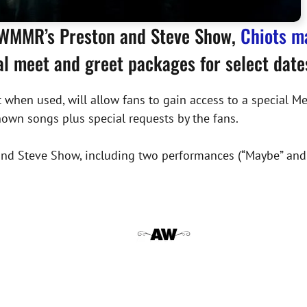
3 WMMR’s Preston and Steve Show,
Chiots m
ial meet and greet packages for select dat
t when used, will allow fans to gain access to a special M
nown songs plus special requests by the fans.
n and Steve Show, including two performances (“Maybe” and