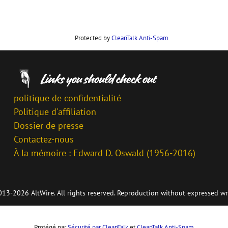
Protected by
CleanTalk Anti-Spam
politique de confidentialité
Politique d'affiliation
Dossier de presse
Contactez-nous
À la mémoire : Edward D. Oswald (1956-2016)
13-2026 AltWire. All rights reserved. Reproduction without expressed wr
Protégé par
Sécurité par CleanTalk
et
CleanTalk Anti-Spam