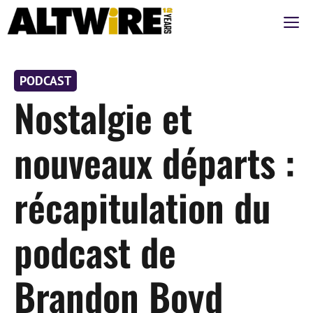
Aller
M
au
contenu
PODCAST
Nostalgie et
nouveaux départs :
récapitulation du
podcast de
Brandon Boyd