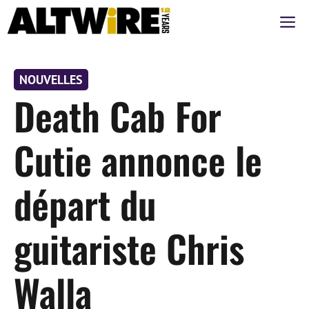
Aller
M
au
contenu
NOUVELLES
Death Cab For
Cutie annonce le
départ du
guitariste Chris
Walla