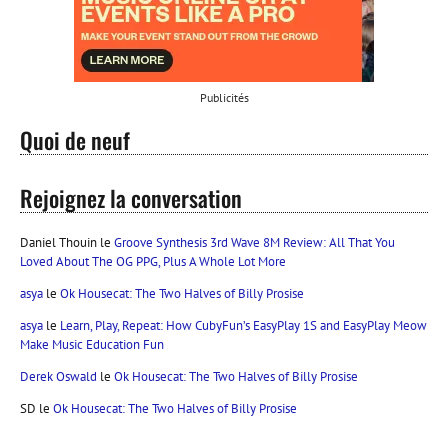
Publicités
Quoi de neuf
Rejoignez la conversation
Daniel Thouin
le
Groove Synthesis 3rd Wave 8M Review: All That You
Loved About The OG PPG, Plus A Whole Lot More
asya
le
Ok Housecat: The Two Halves of Billy Prosise
asya
le
Learn, Play, Repeat: How CubyFun’s EasyPlay 1S and EasyPlay Meow
Make Music Education Fun
Derek Oswald
le
Ok Housecat: The Two Halves of Billy Prosise
SD
le
Ok Housecat: The Two Halves of Billy Prosise