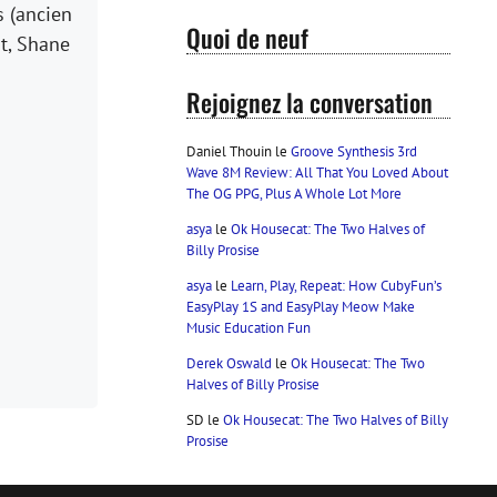
s (ancien
Quoi de neuf
t, Shane
Rejoignez la conversation
Daniel Thouin
le
Groove Synthesis 3rd
Wave 8M Review: All That You Loved About
The OG PPG, Plus A Whole Lot More
asya
le
Ok Housecat: The Two Halves of
Billy Prosise
asya
le
Learn, Play, Repeat: How CubyFun’s
EasyPlay 1S and EasyPlay Meow Make
Music Education Fun
Derek Oswald
le
Ok Housecat: The Two
Halves of Billy Prosise
SD
le
Ok Housecat: The Two Halves of Billy
Prosise