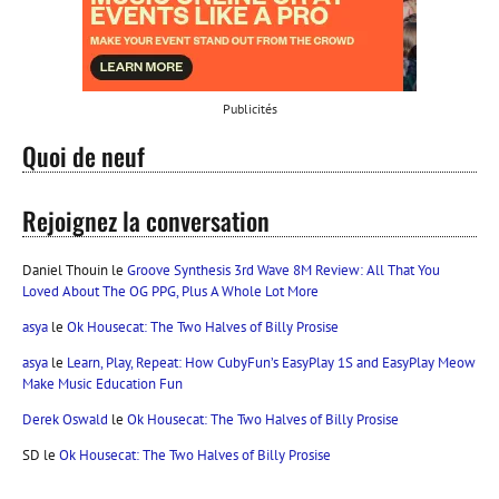
Publicités
Quoi de neuf
Rejoignez la conversation
Daniel Thouin
le
Groove Synthesis 3rd Wave 8M Review: All That You
Loved About The OG PPG, Plus A Whole Lot More
asya
le
Ok Housecat: The Two Halves of Billy Prosise
asya
le
Learn, Play, Repeat: How CubyFun’s EasyPlay 1S and EasyPlay Meow
Make Music Education Fun
Derek Oswald
le
Ok Housecat: The Two Halves of Billy Prosise
SD
le
Ok Housecat: The Two Halves of Billy Prosise