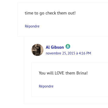
time to go check them out!
Répondre
Al Gibson
novembre 25, 2015 à 4:16 PM
The Real Person Badge!
Anti-Spam by CleanTalk
You will LOVE them Brina!
Répondre