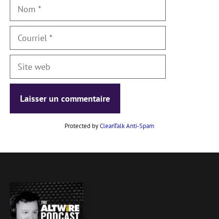
Nom
Courriel
Site
web
Protected by
CleanTalk Anti-Spam