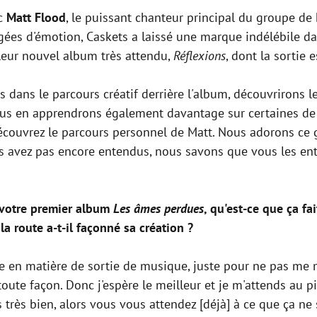
ec
Matt Flood
, le puissant chanteur principal du groupe de
gées d'émotion, Caskets a laissé une marque indélébile dan
 leur nouvel album très attendu,
Réflexions
, dont la sortie 
 dans le parcours créatif derrière l'album, découvrirons l
us en apprendrons également davantage sur certaines de le
découvrez le parcours personnel de Matt. Nous adorons c
les avez pas encore entendus, nous savons que vous les en
 votre premier album
Les âmes perdues
, qu'est-ce que ça f
a route a-t-il façonné sa création ?
re en matière de sortie de musique, juste pour ne pas me
oute façon. Donc j'espère le meilleur et je m'attends au pir
s très bien, alors vous vous attendez [déjà] à ce que ça ne