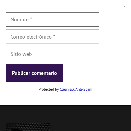
Nombre
Correo
electrónico
Sitio
web
Protected by
CleanTalk Anti-Spam