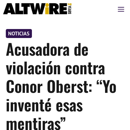
Saltar
M
al
contenido
NOTICIAS
Acusadora de
violación contra
Conor Oberst: “Yo
inventé esas
mentiras”