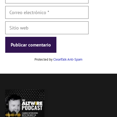
Correo
electrónico
Sitio
web
Protected by
CleanTalk Anti-Spam