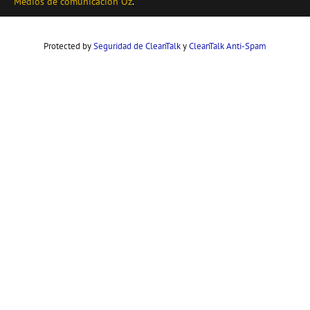
Medios de comunicación Oz
.
Protected by
Seguridad de CleanTalk
y
CleanTalk Anti-Spam