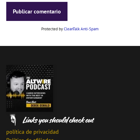
Protected by
CleanTalk Anti-Spam
política de privacidad