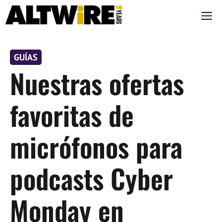
Saltar
M
al
contenido
GUÍAS
Nuestras ofertas
favoritas de
micrófonos para
podcasts Cyber
Monday en