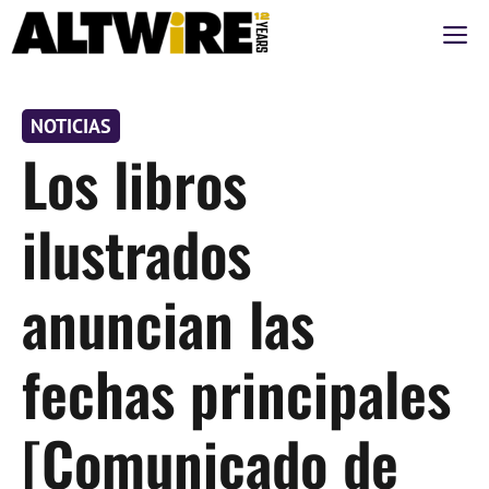
Saltar
M
al
contenido
NOTICIAS
Los libros
ilustrados
anuncian las
fechas principales
[Comunicado de