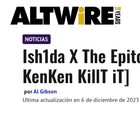
Saltar
al
contenido
NOTICIAS
Ish1da X The Epi
KenKen KillT iT]
por
Al Gibson
Ultima actualización en
6 de diciembre de 2023