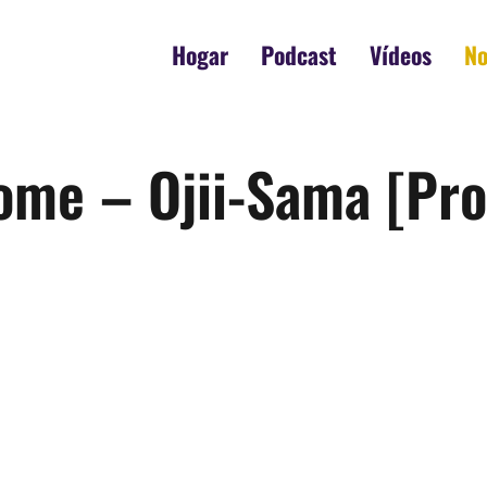
Hogar
Podcast
Vídeos
No
tome – Ojii-Sama [Pr