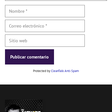
Nombre
Correo
electrónico
Sitio
web
Protected by
CleanTalk Anti-Spam