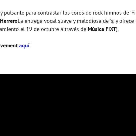
pulsante para contrastar los coros de rock himnos de 'Fig
Herrero
La entrega vocal suave y melodiosa de 's, y ofrec
amiento el 19 de octubre a través de
Música FiXT
).
Movement
aquí
.