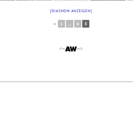
[DIASHOW ANZEIGEN]
◄
1
...
4
5