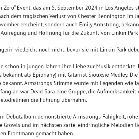
 Zero“-Event, das am 5. September 2024 in Los Angeles st
ach dem tragischen Verlust von Chester Bennington im Ja
vember erscheint, sondern auch Emily Armstrong, bekannt
 Aufregung und Hoffnung für die Zukunft von Linkin Park 
rin vielleicht noch nicht, bevor sie mit Linkin Park debüt
 schon in jungen Jahren ihre Liebe zur Musik entdeckte. M
 bekannt als Epiphany) mit Gitarrist Siouxsie Medley. Di
 bekannt. Armstrongs Stimme wurde mit Legenden wie Janis 
nfang an war Dead Sara eine Gruppe, die Aufmerksamkeit 
Melodielinien die Führung übernahm.
m Debütalbum demonstrierte Armstrongs Fähigkeit, rohe Kr
Growls und im nächsten zarte, eindringliche Melodien lie
chen Frontmann gemacht haben.