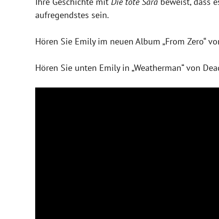
Ihre Geschichte mit
Die tote Sara
beweist, dass es
aufregendstes sein.
Hören Sie Emily im neuen Album „From Zero“ von
Hören Sie unten Emily in „Weatherman“ von Dea