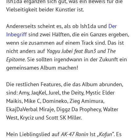
Ish1da ergänzen sich gut, was ein Beweis für die
Vielseitigkeit beider Künstler ist.
Andererseits scheint es, als ob Ish1da und
Der
Inbegriff
sind zwei Hälften, die ein Ganzes ergeben,
wenn sie zusammen auf einem Track sind. Das ist
nicht anders auf
Yagyu Jubei feat Bun3 und The
Epitome
. Sie sollten irgendwann in der Zukunft ein
gemeinsames Album machen!
Die restlichen Features, die das Album abrunden,
sind: Amy, JaqKel, Jurel, the Deity, Mystic Elder
Maikis, Mike C, Domineko, Zieg Amimura,
EkajDaVerbal Miraje, Diggz Da Prophecy, Walter
West, Kryciz und Scott SK Miller.
Mein Lieblingslied auf
AK-47 Ronin
Ist
„Kofun“
. Es