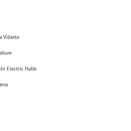
 Villette
odium
 Electric Halle
rena