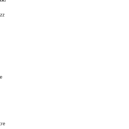
zz
e
tre