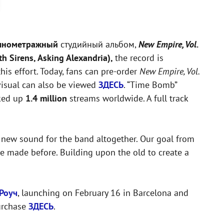
лнометражный
студийный альбом,
New Empire, Vol.
h Sirens, Asking Alexandria),
the record is
is effort. Today, fans can pre-order
New Empire, Vol.
isual can also be viewed
ЗДЕСЬ
. “Time Bomb”
cked up
1.4 million
streams worldwide. A full track
a new sound for the band altogether. Our goal from
e made before. Building upon the old to create a
Роуч
, launching on February 16 in Barcelona and
purchase
ЗДЕСЬ
.