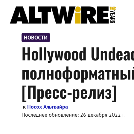
Перейти
к
содержимому
НОВОСТИ
Hollywood Undea
полноформатный 
[Пресс-релиз]
к
Посох Альтвайра
Последнее обновление:
26 декабря 2022 г.