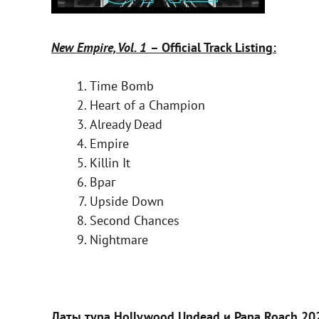
New Empire, Vol. 1
– Official Track Listing:
Time Bomb
Heart of a Champion
Already Dead
Empire
Killin It
Враг
Upside Down
Second Chances
Nightmare
Даты тура Hollywood Undead и Papa Roach 20