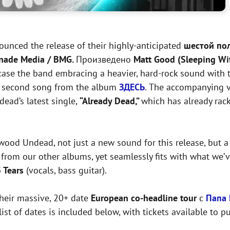
unced the release of their highly-anticipated
шестой по
nade Media / BMG.
Произведено
Matt Good (Sleeping Wit
ase the band embracing a heavier, hard-rock sound with th
 second song from the album
ЗДЕСЬ
. The accompanying v
ad’s latest single,
“Already Dead,”
which has already ra
wood Undead, not just a new sound for this release, but 
from our other albums, yet seamlessly fits with what we’v
3 Tears
(vocals, bass guitar).
their massive, 20+ date
European co-headline tour
с
Папа 
st of dates is included below, with tickets available to 