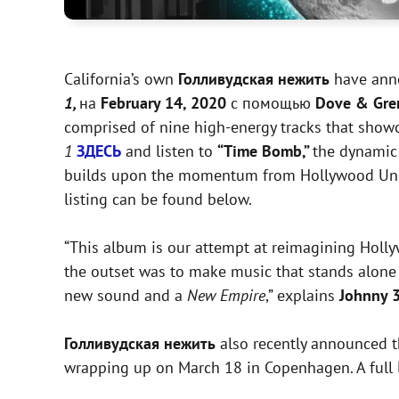
California’s own
Голливудская нежить
have anno
1,
на
February 14, 2020
с помощью
Dove & Gre
comprised of nine high-energy tracks that showc
1
ЗДЕСЬ
and listen to
“Time Bomb,”
the dynamic
builds upon the momentum from Hollywood Unde
listing can be found below.
“This album is our attempt at reimagining Holly
the outset was to make music that stands alone 
new sound and a
New Empire
,” explains
Johnny 
Голливудская нежить
also recently announced 
wrapping up on March 18 in Copenhagen. A full li