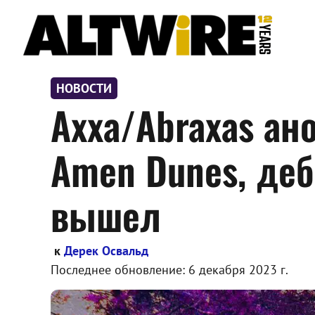
Перейти
к
содержимому
НОВОСТИ
Axxa/Abraxas ан
Amen Dunes, де
вышел
к
Дерек Освальд
Последнее обновление:
6 декабря 2023 г.