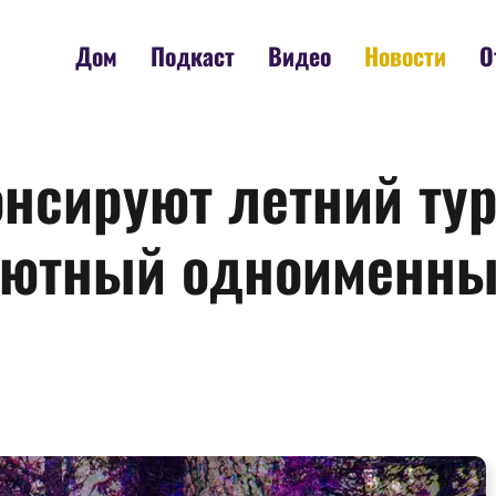
Дом
Подкаст
Видео
Новости
О
онсируют летний ту
бютный одноименны