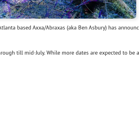
rd, Atlanta based Axxa/Abraxas (aka Ben Asbury) has announ
hrough till mid-July. While more dates are expected to be