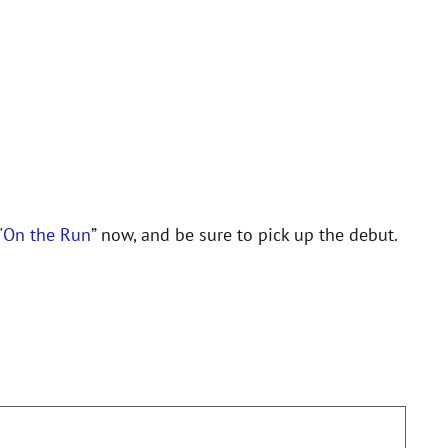
"
On the Run
” now, and be sure to pick up the debut.