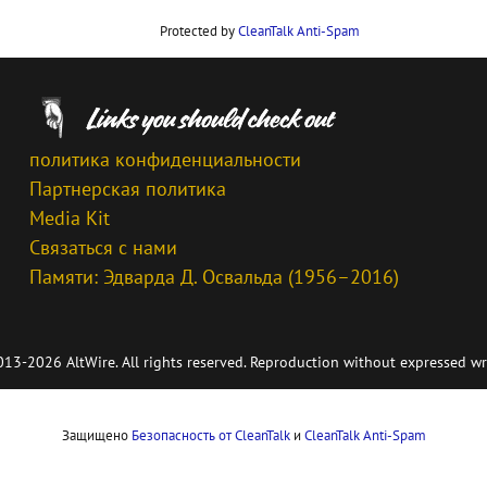
Protected by
CleanTalk Anti-Spam
политика конфиденциальности
Партнерская политика
Media Kit
Связаться с нами
Памяти: Эдварда Д. Освальда (1956–2016)
13-2026 AltWire. All rights reserved. Reproduction without expressed wr
Защищено
Безопасность от CleanTalk
и
CleanTalk Anti-Spam