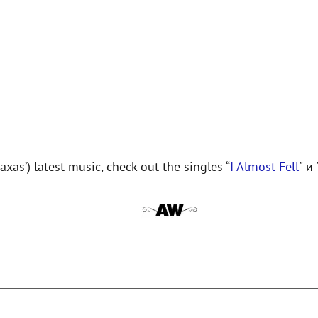
xas’) latest music, check out the singles “
I Almost Fe
l
l
" и 