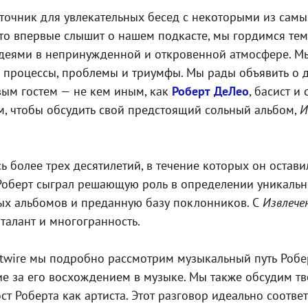
сточник для увлекательных бесед с некоторыми из самы
кто впервые слышит о нашем подкасте, мы гордимся тем
идеями в непринужденной и откровенной атмосфере. М
ие процессы, проблемы и триумфы. Мы рады объявить о
ым гостем — не кем иным, как
Роберт ДеЛео
, басист 
ам, чтобы обсудить свой предстоящий сольный альбом,
И
 более трех десятилетий, в течение которых он остав
, Роберт сыграл решающую роль в определении уникальн
х альбомов и преданную базу поклонников. С
Извлече
талант и многогранность.
wire мы подробно рассмотрим музыкальный путь Роберта
щие за его восхождением в музыке. Мы также обсудим т
ост Роберта как артиста. Этот разговор идеально соотве