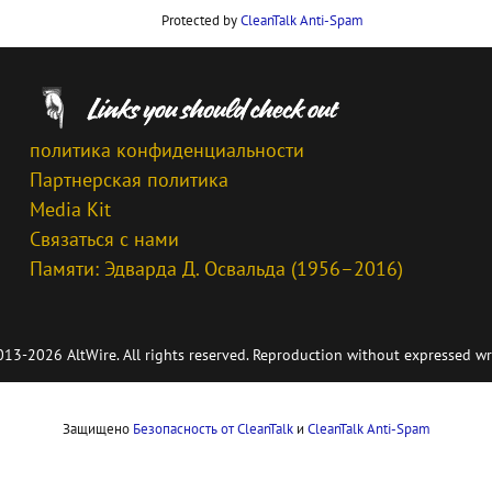
Protected by
CleanTalk Anti-Spam
политика конфиденциальности
Партнерская политика
Media Kit
Связаться с нами
Памяти: Эдварда Д. Освальда (1956–2016)
13-2026 AltWire. All rights reserved. Reproduction without expressed wr
Защищено
Безопасность от CleanTalk
и
CleanTalk Anti-Spam