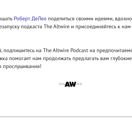
лышать
Роберт ДеЛео
поделиться своими идеями, вдохно
езапуску подкаста The Altwire и присоединяйтесь к нам
й, подпишитесь на The Altwire Podcast на предпочитае
ржка помогает нам продолжать предлагать вам глубоки
о прослушивания!