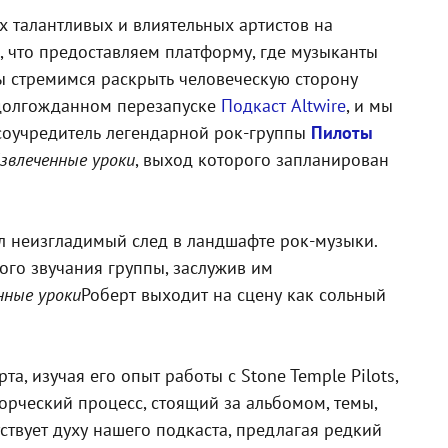
х талантливых и влиятельных артистов на
, что предоставляем платформу, где музыканты
ы стремимся раскрыть человеческую сторону
 долгожданном перезапуске
Подкаст Altwire
, и мы
и соучредитель легендарной рок-группы
Пилоты
звлеченные уроки
, выход которого запланирован
ил неизгладимый след в ландшафте рок-музыки.
ого звучания группы, заслужив им
нные уроки
Роберт выходит на сцену как сольный
, изучая его опыт работы с Stone Temple Pilots,
ворческий процесс, стоящий за альбомом, темы,
тствует духу нашего подкаста, предлагая редкий