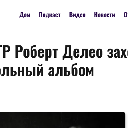
Дом
Подкаст
Видео
Новости
О
P Роберт Делео зах
ольный альбом