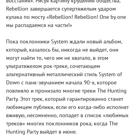
восстания». Рисуя картину крушения общества,
Rebellion завершается супертяжелым ударом
кулака по мосту «Rebellion! Rebellion! One by one
мы распадаемся на части!»
Пока поклонники System ждали новый альбом,
который, казалось бы, никогда не выйдет, они
могут найти то, чего им не хватало, в этом
ультратяжелом рок-треке, сочетающем
альтернативный металлический стиль System of
Down с панк-звучанием начала 90-х, которое
повлияло и пронизало многие треки The Hunting
Party. Этот трек, который гарантированно станет
любимцем публики, если его когда-либо исполнят
вживую, несомненно, попадет в список «любимых
треков» многих поклонников рока, когда The
Hunting Party выйдет в июне.