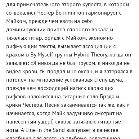
для примечательного второго куплета, в котором
со-вокалист Честер Беннингтон гармонирует с
Майком, прежде чем взять на себя
доминирующий припев спорного вокала и
тяжелых гитар. Бридж с Майком, экономно
рифмующим тексты, вызывает ассоциации с
крахом в By Myself группы Hybrid Theory, когда он
заявляет: «Я никогда не был трусом, я никогда не
видел крови, ты продал мне океан, и я затерялся в
потопе», на мгновение успокаивая стену шума,
прежде чем восходящий натиск карающих
риффов наложится на гитарные соло Брэда и
крики Честера. Песня заканчивается так же, как и
начинается, когда Майк задумчиво смотрит на
нанесенный ущерб сквозь затяжные гитарные
ноты. A Line in the Sand выступает в качестве
кладбища для всего на альбоме, эклектичное