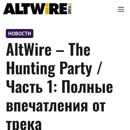
Перейти
М
к
содержимому
НОВОСТИ
AltWire – The
Hunting Party /
Часть 1: Полные
впечатления от
трека