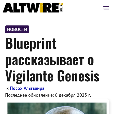
Перейти
М
к
содержимому
НОВОСТИ
Blueprint
рассказывает о
Vigilante Genesis
к
Посох Альтвайра
Последнее обновление:
6 декабря 2023 г.