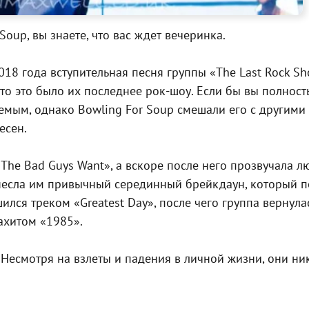
Soup, вы знаете, что вас ждет вечеринка.
18 года вступительная песня группы «The Last Rock Sh
дто это было их последнее рок-шоу. Если бы вы полност
уемым, однако Bowling For Soup смешали его с другим
есен.
l The Bad Guys Want», а вскоре после него прозвучала 
ринесла им привычный серединный брейкдаун, который 
ся треком «Greatest Day», после чего группа вернулась 
гахитом «1985».
. Несмотря на взлеты и падения в личной жизни, они ни