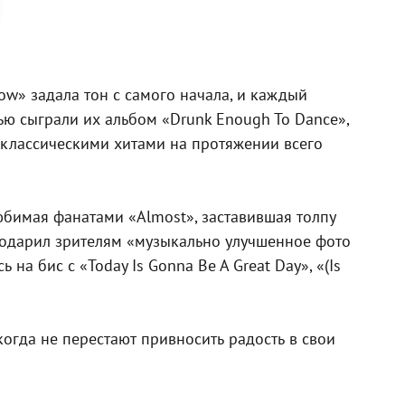
ow» задала тон с самого начала, и каждый
ью сыграли их альбом «Drunk Enough To Dance»,
и классическими хитами на протяжении всего
любимая фанатами «Almost», заставившая толпу
подарил зрителям «музыкально улучшенное фото
на бис с «Today Is Gonna Be A Great Day», «(Is
когда не перестают привносить радость в свои