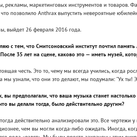
, рекламы, маркетинговых инструментов и товаров. Фак
ы, что позволило Anthrax выпустить невероятные юбилей
пы, выйдет 26 февраля 2016 года.
авляю с тем, что Смитсоновский институт почтил памя
После 35 лет на сцене, каково это — иметь музей, ко
оящая честь. Это то, чему мы всегда учились, когда рос
да мы узнали, что они это делают, мы подумали: "Ух ты!
х, вы предполагали, что ваша музыка станет настольк
что вы делали тогда, было действительно другим?
тогда действительно анализировали это. Все чертежи у 
ознее, чем вы могли когда-либо ожидать. Иногда, когда
его рода «взлет». Мы были просто захвачены этим вих