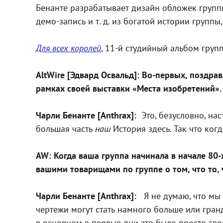
Бенанте разрабатывает дизайн обложек группы
демо-запись и т. д. из богатой истории групп
Для всех королей
, 11-й студийный альбом груп
AltWire [Эдвард Освальд]: Во-первых, поздр
рамках своей выставки «Места изобретений». 
Чарли Бенанте [Anthrax]:
Это, безусловно, наст
большая часть
наш
История здесь. Так что ког
AW: Когда ваша группа начинала в начале 80-
вашими товарищами по группе о том, что то, 
Чарли Бенанте [Anthrax]:
Я не думаю, что мы 
чертежи могут стать намного больше или гранди
в основном в первые дни это было просто сво