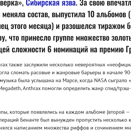
тверка»,
Сибирская язва
. За свою впеча
 меняла состав, выпустила 10 альбомов (
ец этого месяца) и разошелся тиражом б
у, что принесло группе множество золот
щей сложности 6 номинаций на премию Г
rax также заслужили несколько невероятных «неофициа
гла сломать расовые и жанровые барьеры в начале 90-х
я музыка была услышана на Марсе, когда NASA сыграло «
Megadeth, Anthrax помогли определить жанр спид/трэш-
ппы, которые появлялись на каждом альбоме (второй — 
операций Бенанте был вынужден пропустить несколько 
занялся написанием множества риффов и сочинением мн