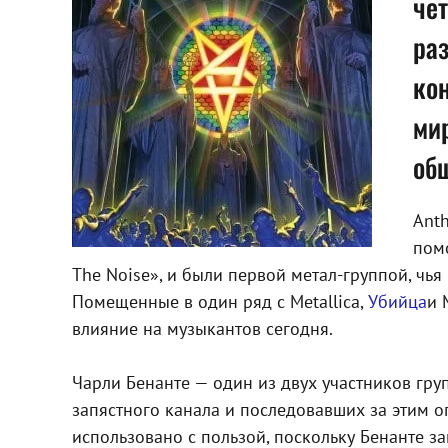
че
раз
кон
мир
об
Anth
помо
The Noise», и были первой метал-группой, чь
Помещенные в один ряд с Metallica,
Убийца
и 
влияние на музыкантов сегодня.
Чарли Бенанте — один из двух участников гру
запястного канала и последовавших за этим 
использовано с пользой, поскольку Бенанте 