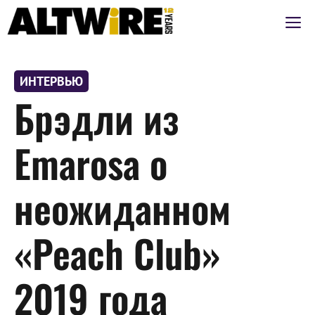
Перейти
М
к
содержимому
ИНТЕРВЬЮ
Брэдли из
Emarosa о
неожиданном
«Peach Club»
2019 года