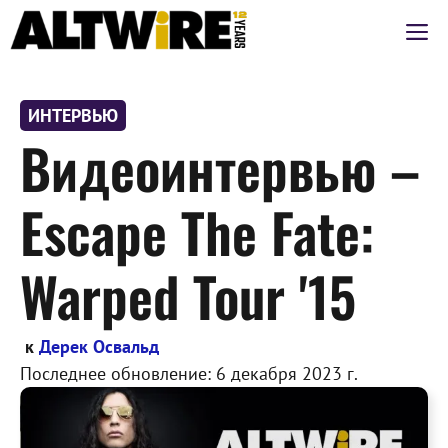
Перейти
М
к
содержимому
ИНТЕРВЬЮ
Видеоинтервью –
Escape The Fate:
Warped Tour '15
к
Дерек Освальд
Последнее обновление:
6 декабря 2023 г.