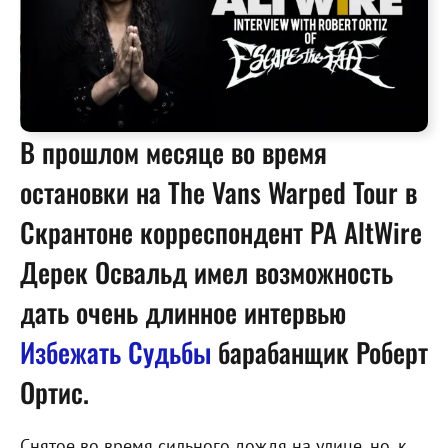
В прошлом месяце во время
остановки на The Vans Warped Tour в
Скрантоне корреспондент PA AltWire
Дерек Освальд имел возможность
дать очень длинное интервью
Избежать Судьбы
барабанщик Роберт
Ортис.
Снятое во время сильного дождя на улице, но, к