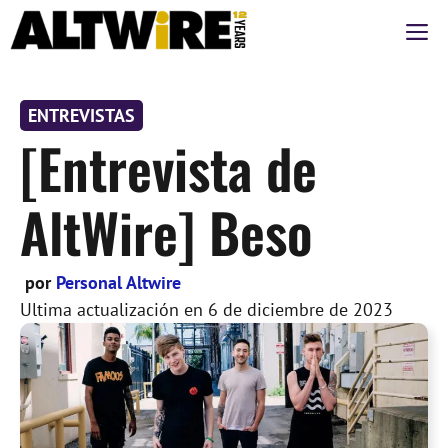
Saltar
M
al
contenido
ENTREVISTAS
[Entrevista de
AltWire] Beso
por
Personal Altwire
Ultima actualización en
6 de diciembre de 2023