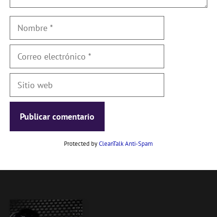
Nombre
Correo
electrónico
Sitio
web
Protected by
CleanTalk Anti-Spam