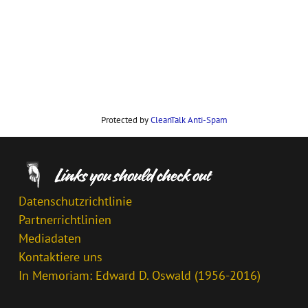
Protected by
CleanTalk Anti-Spam
Datenschutzrichtlinie
Partnerrichtlinien
Mediadaten
Kontaktiere uns
In Memoriam: Edward D. Oswald (1956-2016)