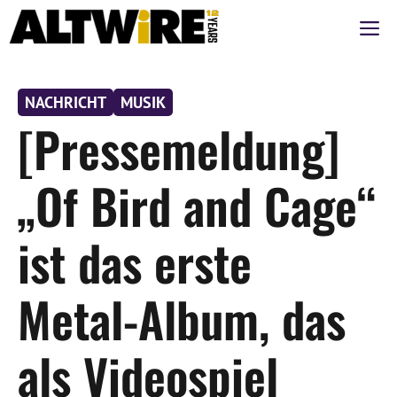
Zum
M
Inhalt
springen
NACHRICHT
MUSIK
[Pressemeldung]
„Of Bird and Cage“
ist das erste
Metal-Album, das
als Videospiel