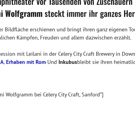
phitheater vor Tausenden von Zuschauern o
ni Wolfgramm
steckt immer ihr ganzes Herz
er Bildfläche erschienen und bringt ihren ganz eigenen T
sönlichen Kämpfen, Freuden und allem dazwischen erzählt.
session mit Leilani in der Celery City Craft Brewery in D
JA
,
Erhaben mit Rom
Und
Inkubus
bleibt sie ihren heimatl
ni Wolfgramm bei Celery City Craft, Sanford”]