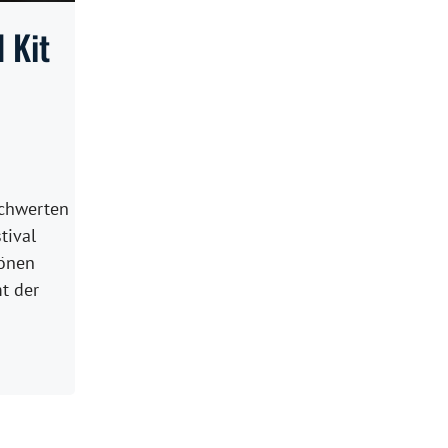
 Kit
chwerten
tival
hönen
t der