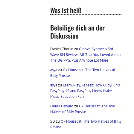
Was ist heiß
Beteilige dich an der
Diskussion
Daniel Thouin
zu
Groove Synthesis 3rd
Wave 8M Review: All That You Loved About
The OG PPG, Plus A Whole Lot More
asya
zu
Ok Housecat: The Two Halves of
Billy Prosise
asya
zu
Learn, Play, Repeat: How CubyFun’s
EasyPlay 1S and EasyPlay Meow Make
Music Education Fun
Derek Oswald
zu
Ok Housecat: The Two
Halves of Billy Prosise
SD
zu
Ok Housecat: The Two Halves of Billy
Prosise