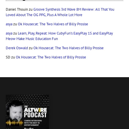
Daniel Thouin
zu
Groove Synthesis 3rd Wave 8M Review: All That You
Loved About The OG PPG, Plus A Whole Lot More
asya
zu
Ok Housecat: The Two Halves of Billy Prosise
asya
zu
Learn, Play, Repeat: How CubyFun’s EasyPlay 1S and EasyPlay
Meow Make Music Education Fun
Derek Oswald
zu
Ok Housecat: The Two Halves of Billy Prosise
SD
zu
Ok Housecat: The Two Halves of Billy Prosise