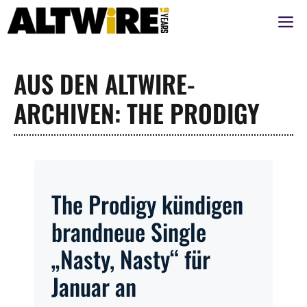
Zum
M
Inhalt
springen
AUS DEN ALTWIRE-
ARCHIVEN: THE PRODIGY
The Prodigy kündigen
brandneue Single
„Nasty, Nasty“ für
Januar an