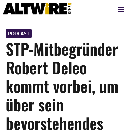
Zum
M
Inhalt
springen
PODCAST
STP-Mitbegründer
Robert Deleo
kommt vorbei, um
über sein
bevorstehendes