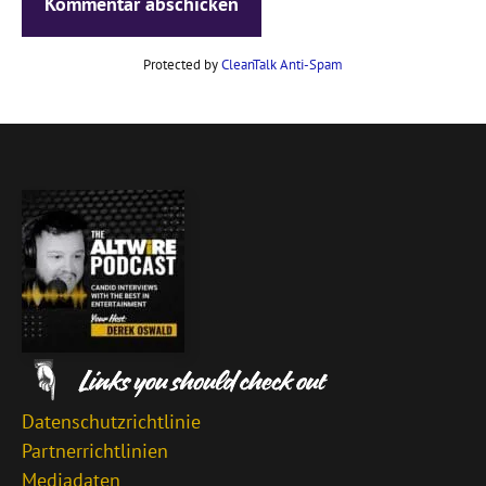
Protected by
CleanTalk Anti-Spam
Datenschutzrichtlinie
Partnerrichtlinien
Mediadaten